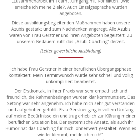
‚Zusammenarbeit im Team‘, ‚Umgang mit Konflikten‘, ‚Wie
erreiche ich meine Ziele?‘. Auch Einzelgespräche wurden
angeboten.
Diese ausbildungsbegleitenden Maßnahmen haben unsere
Azubis gestärkt und zum Nachdenken angeregt. Alle Azubis
waren von Frau Gerstner und ihren Angeboten begeistert. Zu
unserem Bedauern ruht das „Azubi Coaching“ derzeit.
(Leiter gewerbliche Ausbildung)
Ich habe Frau Gerstner in einer beruflichen Übergangsphase
kontaktiert. Mein Terminwunsch wurde sehr schnell und völlig
unkompliziert bearbeitet.
Der Erstkontakt in Ihrer Praxis war sehr empathisch und
freundlich, die Rahmenbedingen wurden klar kommuniziert. Das
Setting war sehr angenehm. Ich habe mich sehr gut verstanden
und aufgehoben gefühlt. Frau Gerstner ging in vollem Umfang
auf meine Bedürfnisse ein und trug erheblich zur Klärung meiner
beruflichen Situation bei. Der systemische Ansatz, als auch ihr
Humor hat das Coaching für mich lohnenwert gestaltet. Wenn es
wieder klemmt, melde ich mich!"